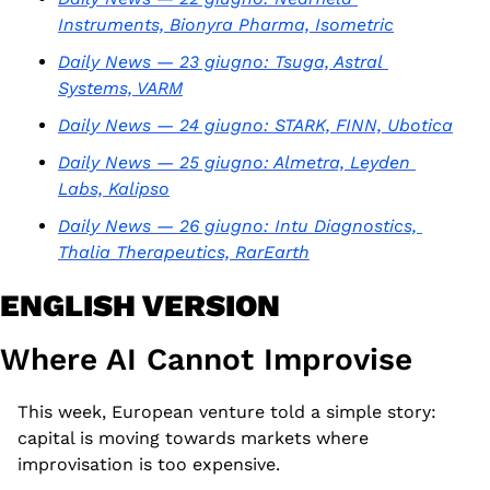
Instruments, Bionyra Pharma, Isometric
Daily News — 23 giugno: Tsuga, Astral 
Systems, VARM
Daily News — 24 giugno: STARK, FINN, Ubotica
Daily News — 25 giugno: Almetra, Leyden 
Labs, Kalipso
Daily News — 26 giugno: Intu Diagnostics, 
Thalia Therapeutics, RarEarth
ENGLISH VERSION
Where AI Cannot Improvise
This week, European venture told a simple story: 
capital is moving towards markets where 
improvisation is too expensive.