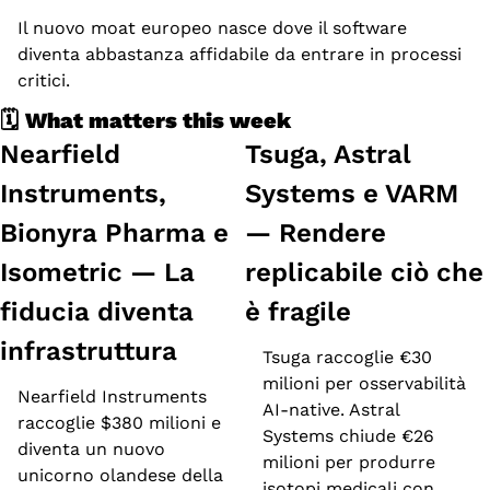
Il nuovo moat europeo nasce dove il software 
diventa abbastanza affidabile da entrare in processi 
critici.
🗓️ 
What matters this week
Nearfield 
Tsuga, Astral 
Instruments, 
Systems e VARM 
Bionyra Pharma e 
— Rendere 
Isometric — La 
replicabile ciò che 
fiducia diventa 
è fragile
infrastruttura
Tsuga raccoglie €30 
milioni per osservabilità 
Nearfield Instruments 
AI-native. Astral 
raccoglie $380 milioni e 
Systems chiude €26 
diventa un nuovo 
milioni per produrre 
unicorno olandese della 
isotopi medicali con 